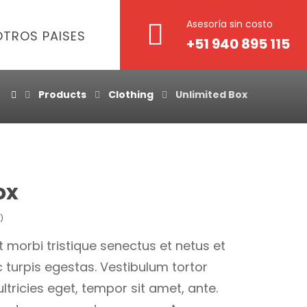
Asesoría sin costo
OTROS PAISES
+51 940 895 115
Products
Clothing
Unlimited Box
ox
)
 morbi tristique senectus et netus et
turpis egestas. Vestibulum tortor
ultricies eget, tempor sit amet, ante.