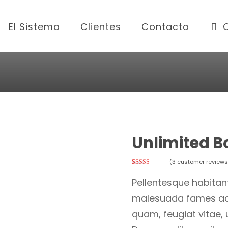
El Sistema
Clientes
Contacto
Unlimited B
(
3
customer reviews
Rated
3
4.33
out of 5
Pellentesque habitant
based on
customer
ratings
malesuada fames ac 
quam, feugiat vitae, 