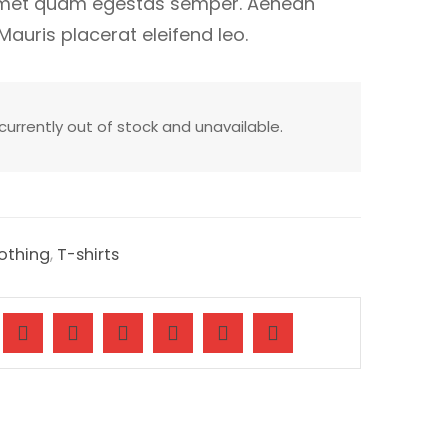
 amet quam egestas semper. Aenean
. Mauris placerat eleifend leo.
 currently out of stock and unavailable.
othing
,
T-shirts