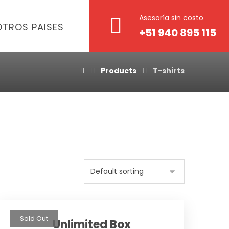
Asesoría sin costo
OTROS PAISES
+51 940 895 115
Products
T-shirts
Sold Out
Unlimited Box