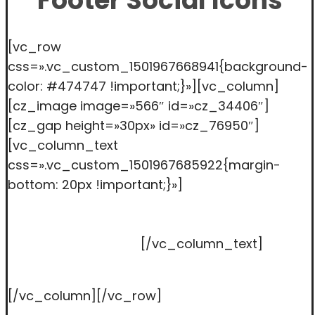
Footer Social Icons
[vc_row
css=».vc_custom_1501967668941{background-
color: #474747 !important;}»][vc_column]
[cz_image image=»566″ id=»cz_34406″]
[cz_gap height=»30px» id=»cz_76950″]
[vc_column_text
css=».vc_custom_1501967685922{margin-
bottom: 20px !important;}»]
Contact us today
and we’ll help you get started. Most people start
with an About page that introduces them to
potential site visitors.
[/vc_column_text]
[/vc_column][/vc_row]